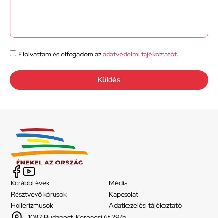
Elolvastam és elfogadom az
adatvédelmi tájékoztatót
.
Küldés
Korábbi évek
Média
Résztvevő kórusok
Kapcsolat
Hollerizmusok
Adatkezelési tájékoztató
1087 Budapest, Kerepesi út 29/b