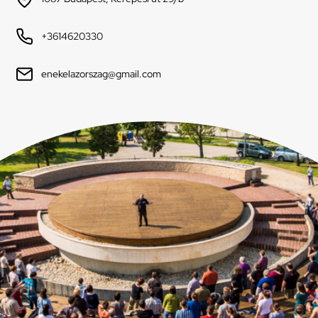
+3614620330
enekelazorszag@gmail.com