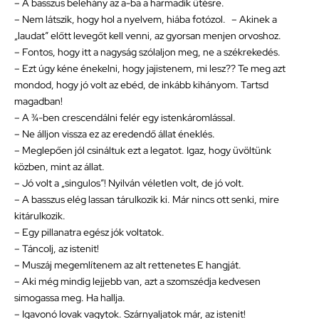
– A basszus belehány az a-ba a harmadik ütésre.
– Nem látszik, hogy hol a nyelvem, hiába fotózol. – Akinek a
„laudat” előtt levegőt kell venni, az gyorsan menjen orvoshoz.
– Fontos, hogy itt a nagyság szólaljon meg, ne a székrekedés.
– Ezt úgy kéne énekelni, hogy jajistenem, mi lesz?? Te meg azt
mondod, hogy jó volt az ebéd, de inkább kihányom. Tartsd
magadban!
– A ¾-ben crescendálni felér egy istenkáromlással.
– Ne álljon vissza ez az eredendő állat éneklés.
– Meglepően jól csináltuk ezt a legatot. Igaz, hogy üvöltünk
közben, mint az állat.
– Jó volt a „singulos”! Nyilván véletlen volt, de jó volt.
– A basszus elég lassan tárulkozik ki. Már nincs ott senki, mire
kitárulkozik.
– Egy pillanatra egész jók voltatok.
– Táncolj, az istenit!
– Muszáj megemlítenem az alt rettenetes E hangját.
– Aki még mindig lejjebb van, azt a szomszédja kedvesen
simogassa meg. Ha hallja.
– Igavonó lovak vagytok. Szárnyaljatok már, az istenit!