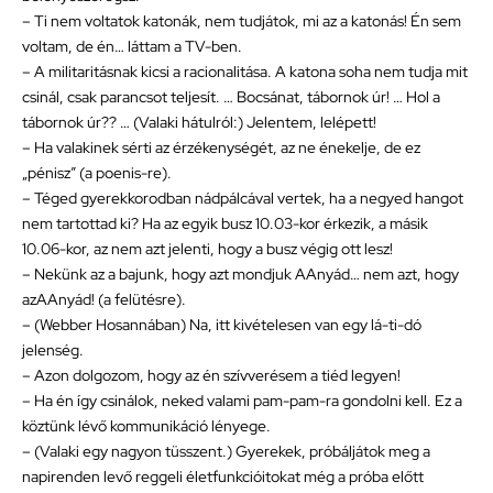
– Ti nem voltatok katonák, nem tudjátok, mi az a katonás! Én sem
voltam, de én… láttam a TV-ben.
– A militaritásnak kicsi a racionalitása. A katona soha nem tudja mit
csinál, csak parancsot teljesít. … Bocsánat, tábornok úr! … Hol a
tábornok úr?? … (Valaki hátulról:) Jelentem, lelépett!
– Ha valakinek sérti az érzékenységét, az ne énekelje, de ez
„pénisz” (a poenis-re).
– Téged gyerekkorodban nádpálcával vertek, ha a negyed hangot
nem tartottad ki? Ha az egyik busz 10.03-kor érkezik, a másik
10.06-kor, az nem azt jelenti, hogy a busz végig ott lesz!
– Nekünk az a bajunk, hogy azt mondjuk AAnyád… nem azt, hogy
azAAnyád! (a felütésre).
– (Webber Hosannában) Na, itt kivételesen van egy lá-ti-dó
jelenség.
– Azon dolgozom, hogy az én szívverésem a tiéd legyen!
– Ha én így csinálok, neked valami pam-pam-ra gondolni kell. Ez a
köztünk lévő kommunikáció lényege.
– (Valaki egy nagyon tüsszent.) Gyerekek, próbáljátok meg a
napirenden levő reggeli életfunkcióitokat még a próba előtt