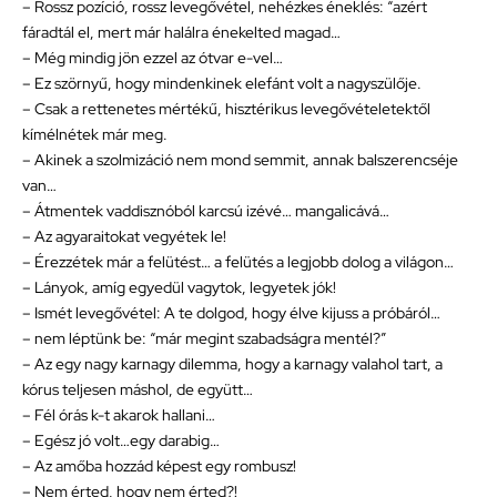
– Rossz pozíció, rossz levegővétel, nehézkes éneklés: “azért
fáradtál el, mert már halálra énekelted magad…
– Még mindig jön ezzel az ótvar e-vel…
– Ez szörnyű, hogy mindenkinek elefánt volt a nagyszülője.
– Csak a rettenetes mértékű, hisztérikus levegővételetektől
kímélnétek már meg.
– Akinek a szolmizáció nem mond semmit, annak balszerencséje
van…
– Átmentek vaddisznóból karcsú izévé… mangalicává…
– Az agyaraitokat vegyétek le!
– Érezzétek már a felütést… a felütés a legjobb dolog a világon…
– Lányok, amíg egyedül vagytok, legyetek jók!
– Ismét levegővétel: A te dolgod, hogy élve kijuss a próbáról…
– nem léptünk be: “már megint szabadságra mentél?”
– Az egy nagy karnagy dilemma, hogy a karnagy valahol tart, a
kórus teljesen máshol, de együtt…
– Fél órás k-t akarok hallani…
– Egész jó volt…egy darabig…
– Az amőba hozzád képest egy rombusz!
– Nem érted, hogy nem érted?!