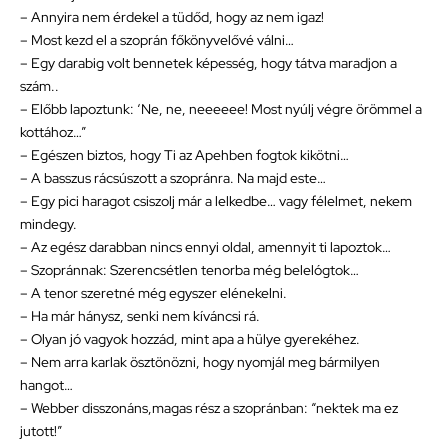
– Annyira nem érdekel a tüdőd, hogy az nem igaz!
– Most kezd el a szoprán főkönyvelővé válni…
– Egy darabig volt bennetek képesség, hogy tátva maradjon a
szám..
– Előbb lapoztunk: ‘Ne, ne, neeeeee! Most nyúlj végre örömmel a
kottához…”
– Egészen biztos, hogy Ti az Apehben fogtok kikötni…
– A basszus rácsúszott a szopránra. Na majd este…
– Egy pici haragot csiszolj már a lelkedbe… vagy félelmet, nekem
mindegy.
– Az egész darabban nincs ennyi oldal, amennyit ti lapoztok…
– Szopránnak: Szerencsétlen tenorba még belelógtok…
– A tenor szeretné még egyszer elénekelni.
– Ha már hánysz, senki nem kíváncsi rá.
– Olyan jó vagyok hozzád, mint apa a hülye gyerekéhez.
– Nem arra karlak ösztönözni, hogy nyomjál meg bármilyen
hangot…
– Webber disszonáns,magas rész a szopránban: “nektek ma ez
jutott!”