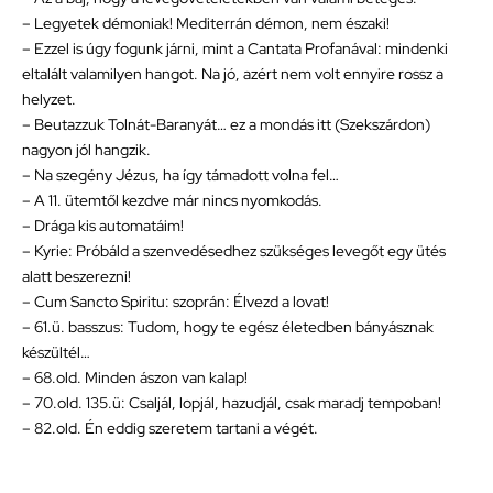
– Legyetek démoniak! Mediterrán démon, nem északi!
– Ezzel is úgy fogunk járni, mint a Cantata Profanával: mindenki
eltalált valamilyen hangot. Na jó, azért nem volt ennyire rossz a
helyzet.
– Beutazzuk Tolnát-Baranyát… ez a mondás itt (Szekszárdon)
nagyon jól hangzik.
– Na szegény Jézus, ha így támadott volna fel…
– A 11. ütemtől kezdve már nincs nyomkodás.
– Drága kis automatáim!
– Kyrie: Próbáld a szenvedésedhez szükséges levegőt egy ütés
alatt beszerezni!
– Cum Sancto Spiritu: szoprán: Élvezd a lovat!
– 61.ü. basszus: Tudom, hogy te egész életedben bányásznak
készültél…
– 68.old. Minden ászon van kalap!
– 70.old. 135.ü: Csaljál, lopjál, hazudjál, csak maradj tempoban!
– 82.old. Én eddig szeretem tartani a végét.