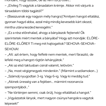
mondani, hogy szüzek, de az nem túl jó ötlet…”
– „Elvileg Ti vagytok a társadalom krémje. Akkor mit várjunk a
társadalom többi tagjától?”
– (Basszusnak egy nagyon mély hangra)”Amilyen hangot eltalálsz,
gyorsan hagyd abba, azzal még mindig kevesebb kárt okozol,
mintha utána kezded keresgélni.”
– „Ez a rész előrehalad, ahogy a bányászok fejtenek! Ők
szerintetek miért mentek a bányába? Hogy azt mondják: ELŐRE-
ELŐRE-ELŐRE!!! Ti meg mit hajtogattok? SEHOVA-SEHOVA-
SEHOVA!
– „Alt: azt értem, hogy felfelé nem mentek, mert fárasztó, de
lefelé meg a hangot rögtön lehányjátok.”
– „Aki az első taktusban csinál valamit, lelövöm.”
– „Na, most végigmegyek mindenkin.” (Mármint a szólamokon…)
– „Számolj nyugodtan 3-ig. Vagy 6-ig. Vagy ki meddig tud.”
– „Akinek üresség van a fejében… mármint rezonancia
szempontjából…”
– “Ne történjen semmi, csak örülj, hogy eltaláltad a hangot.”
– „Vigyázzatok lányok, mert nagyon csúnya hangokra vagytok
képesek!”