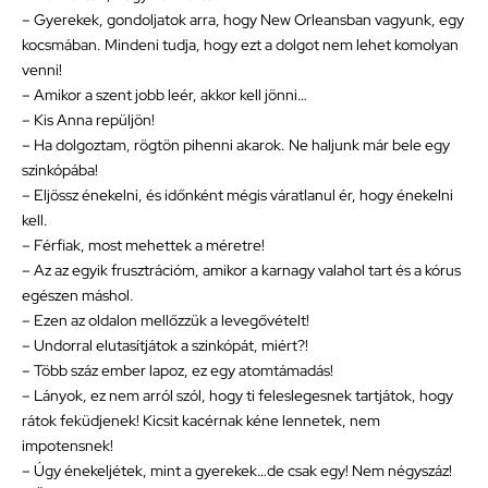
– Gyerekek, gondoljatok arra, hogy New Orleansban vagyunk, egy
kocsmában. Mindeni tudja, hogy ezt a dolgot nem lehet komolyan
venni!
– Amikor a szent jobb leér, akkor kell jönni…
– Kis Anna repüljön!
– Ha dolgoztam, rögtön pihenni akarok. Ne haljunk már bele egy
szinkópába!
– Eljössz énekelni, és időnként mégis váratlanul ér, hogy énekelni
kell.
– Férfiak, most mehettek a méretre!
– Az az egyik frusztrációm, amikor a karnagy valahol tart és a kórus
egészen máshol.
– Ezen az oldalon mellőzzük a levegővételt!
– Undorral elutasítjátok a szinkópát, miért?!
– Több száz ember lapoz, ez egy atomtámadás!
– Lányok, ez nem arról szól, hogy ti feleslegesnek tartjátok, hogy
rátok feküdjenek! Kicsit kacérnak kéne lennetek, nem
impotensnek!
– Úgy énekeljétek, mint a gyerekek…de csak egy! Nem négyszáz!