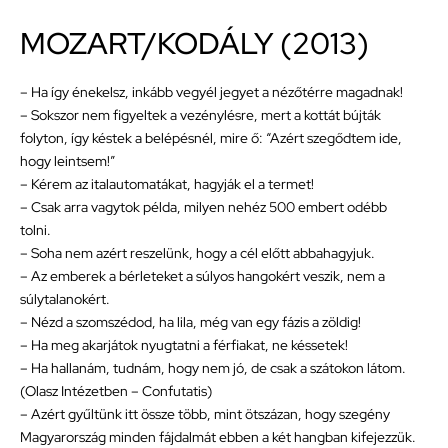
MOZART/KODÁLY (2013)
– Ha így énekelsz, inkább vegyél jegyet a nézőtérre magadnak!
– Sokszor nem figyeltek a vezénylésre, mert a kottát bújták
folyton, így késtek a belépésnél, mire ő: “Azért szegődtem ide,
hogy leintsem!”
– Kérem az italautomatákat, hagyják el a termet!
– Csak arra vagytok példa, milyen nehéz 500 embert odébb
tolni.
– Soha nem azért reszelünk, hogy a cél előtt abbahagyjuk.
– Az emberek a bérleteket a súlyos hangokért veszik, nem a
súlytalanokért.
– Nézd a szomszédod, ha lila, még van egy fázis a zöldig!
– Ha meg akarjátok nyugtatni a férfiakat, ne késsetek!
– Ha hallanám, tudnám, hogy nem jó, de csak a szátokon látom.
(Olasz Intézetben – Confutatis)
– Azért gyűltünk itt össze több, mint ötszázan, hogy szegény
Magyarország minden fájdalmát ebben a két hangban kifejezzük.