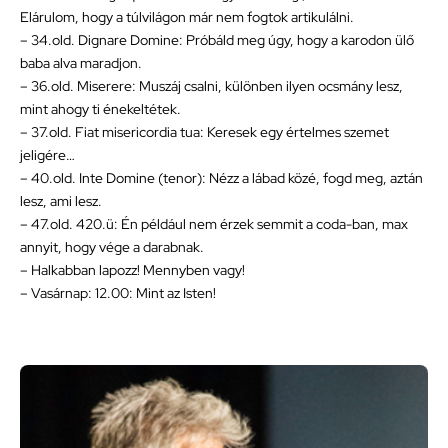
Elárulom, hogy a túlvilágon már nem fogtok artikulálni.
– 34.old. Dignare Domine: Próbáld meg úgy, hogy a karodon ülő
baba alva maradjon.
– 36.old. Miserere: Muszáj csalni, különben ilyen ocsmány lesz,
mint ahogy ti énekeltétek.
– 37.old. Fiat misericordia tua: Keresek egy értelmes szemet
jeligére…
– 40.old. Inte Domine (tenor): Nézz a lábad közé, fogd meg, aztán
lesz, ami lesz.
– 47.old. 420.ü: Én például nem érzek semmit a coda-ban, max
annyit, hogy vége a darabnak.
– Halkabban lapozz! Mennyben vagy!
– Vasárnap: 12.00: Mint az Isten!