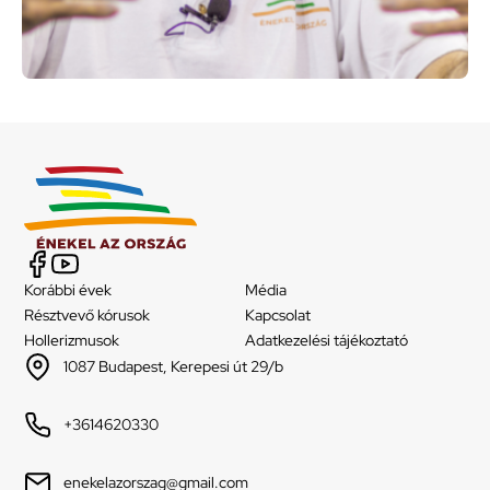
Korábbi évek
Média
Résztvevő kórusok
Kapcsolat
Hollerizmusok
Adatkezelési tájékoztató
1087 Budapest, Kerepesi út 29/b
+3614620330
enekelazorszag@gmail.com