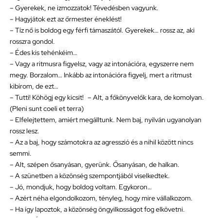
– Gyerekek, ne izmozzatok! Tévedésben vagyunk.
– Hagyjátok ezt az őrmester éneklést!
– Tíz nő is boldog egy férfi támaszától. Gyerekek… rossz az, aki
rosszra gondol.
– Édes kis tehénkéim…
– Vagy a ritmusra figyelsz, vagy az intonációra, egyszerre nem
megy. Borzalom… Inkább az intonációra figyelj, mert a ritmust
kibírom, de ezt…
– Tutti! Köhögj egy kicsit! – Alt, a főkönyvelők kara, de komolyan.
(Pleni sunt coeli et terra)
– Elfelejtettem, amiért megálltunk. Nem baj, nyilván ugyanolyan
rossz lesz.
– Az a baj, hogy számotokra az agresszió és a nihil között nincs
semmi.
– Alt, szépen ősanyásan, gyerünk. Ősanyásan, de halkan.
– A szünetben a közönség szempontjából viselkedtek.
– Jó, mondjuk, hogy boldog voltam. Egykoron…
– Azért néha elgondolkozom, tényleg, hogy mire vállalkozom.
– Ha így lapoztok, a közönség öngyilkosságot fog elkövetni.