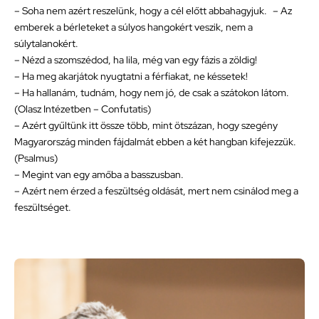
– Soha nem azért reszelünk, hogy a cél előtt abbahagyjuk. – Az
emberek a bérleteket a súlyos hangokért veszik, nem a
súlytalanokért.
– Nézd a szomszédod, ha lila, még van egy fázis a zöldig!
– Ha meg akarjátok nyugtatni a férfiakat, ne késsetek!
– Ha hallanám, tudnám, hogy nem jó, de csak a szátokon látom.
(Olasz Intézetben – Confutatis)
– Azért gyűltünk itt össze több, mint ötszázan, hogy szegény
Magyarország minden fájdalmát ebben a két hangban kifejezzük.
(Psalmus)
– Megint van egy amőba a basszusban.
– Azért nem érzed a feszültség oldását, mert nem csinálod meg a
feszültséget.