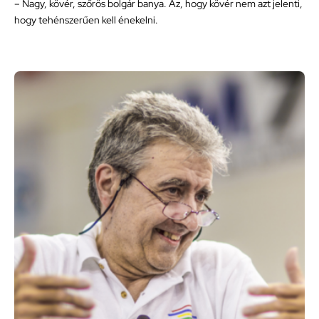
– Nagy, kövér, szőrös bolgár banya. Az, hogy kövér nem azt jelenti,
hogy tehénszerűen kell énekelni.