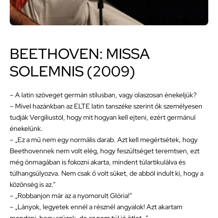
BEETHOVEN: MISSA
SOLEMNIS (2009)
– A latin szöveget germán stílusban, vagy olaszosan énekeljük?
– Mivel hazánkban az ELTE latin tanszéke szerint ők személyesen
tudják Vergiliustól, hogy mit hogyan kell ejteni, ezért germánul
énekelünk.
– „Ez a mű nem egy normális darab. Azt kell megértsétek, hogy
Beethovennek nem volt elég, hogy feszültséget teremtsen, ezt
még önmagában is fokozni akarta, mindent túlartikulálva és
túlhangsúlyozva. Nem csak ő volt süket, de abból indult ki, hogy a
közönség is az.”
– „Robbanjon már az a nyomorult Glória!”
– „Lányok, legyetek ennél a résznél angyalok! Azt akartam