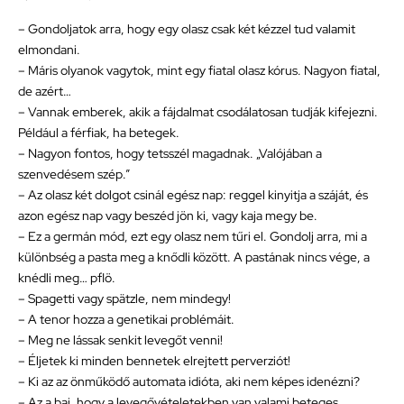
– Gondoljatok arra, hogy egy olasz csak két kézzel tud valamit
elmondani.
– Máris olyanok vagytok, mint egy fiatal olasz kórus. Nagyon fiatal,
de azért…
– Vannak emberek, akik a fájdalmat csodálatosan tudják kifejezni.
Például a férfiak, ha betegek.
– Nagyon fontos, hogy tetsszél magadnak. „Valójában a
szenvedésem szép.”
– Az olasz két dolgot csinál egész nap: reggel kinyitja a száját, és
azon egész nap vagy beszéd jön ki, vagy kaja megy be.
– Ez a germán mód, ezt egy olasz nem tűri el. Gondolj arra, mi a
különbség a pasta meg a knődli között. A pastának nincs vége, a
knédli meg… pflö.
– Spagetti vagy spätzle, nem mindegy!
– A tenor hozza a genetikai problémáit.
– Meg ne lássak senkit levegőt venni!
– Éljetek ki minden bennetek elrejtett perverziót!
– Ki az az önműködő automata idióta, aki nem képes idenézni?
– Az a baj, hogy a levegővételetekben van valami beteges.