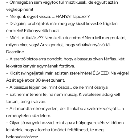
– Önmagában sem vagytok túl misztikusak, de együtt aztán
végképp nem!
– Menjünk egyet vissza. … HÁNYAT lapozol!?
– Drágáim, próbáljatok már meg egy kicsit kevésbé frigiden
énekelni! Főkönyvelők hada!
– Miért artikulálsz?? Nem kell a do-mi-ne! Nem kell megmutatni,
milyen okos vagy! Arra gondolj, hogy sóbálvánnyá váltál.
Daamiine…
– A szerző biztos arra gondolt, hogy a basszus olyan férfias…két
lekváros kenyér egymásnak fordítva.
– Kicsit swingeljetek már, az isten szerelmére! ÉLVEZD! Na végre!
Az átlagéletkor 30 évet zuhant.
– A basszus lépjen be, mint ősapa… de ne mint ősanya!
– Ezt nem inteném le, ha nem muszáj. Kivételesen addig kell
tartani, amíg írva van.
– Azt mondtam könnyeden, de itt inkább a székrekedés jött… a
reménytelen küzdelem.
– Olyan jó vagyok hozzád, mint apa a hülyegyerekéhez! Időben
leintelek, hogy a lomha tüdődet feltölthesd, te meg
belenyöszörögsz.