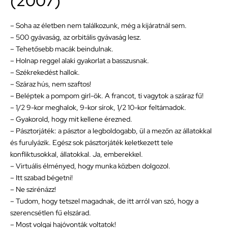
(2007)
– Soha az életben nem találkozunk, még a kijáratnál sem.
– 500 gyávaság, az orbitális gyávaság lesz.
– Tehetősebb macák beindulnak.
– Holnap reggel alaki gyakorlat a basszusnak.
– Székrekedést hallok.
– Száraz hús, nem szaftos!
– Beléptek a pompom girl-ök. A francot, ti vagytok a száraz fű!
– 1/2 9-kor meghalok, 9-kor sírok, 1/2 10-kor feltámadok.
– Gyakorold, hogy mit kellene érezned.
– Pásztorjáték: a pásztor a legboldogabb, ül a mezőn az állatokkal
és furulyázik. Egész sok pásztorjáték keletkezett tele
konfliktusokkal, állatokkal. Ja, emberekkel.
– Virtuális élményed, hogy munka közben dolgozol.
– Itt szabad bégetni!
– Ne szirénázz!
– Tudom, hogy tetszel magadnak, de itt arról van szó, hogy a
szerencsétlen fű elszárad.
– Most volgai hajóvonták voltatok!