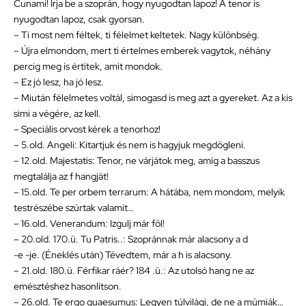
Cunami! Írja be a szoprán, hogy nyugodtan lapoz! A tenor is
nyugodtan lapoz, csak gyorsan.
– Ti most nem féltek, ti félelmet keltetek. Nagy különbség.
– Újra elmondom, mert ti értelmes emberek vagytok, néhány
percig meg is értitek, amit mondok.
– Ez jó lesz, ha jó lesz.
– Miután félelmetes voltál, simogasd is meg azt a gyereket. Az a kis
simi a végére, az kell.
– Speciális orvost kérek a tenorhoz!
– 5.old. Angeli: Kitartjuk és nem is hagyjuk megdögleni.
– 12.old. Majestatis: Tenor, ne várjátok meg, amíg a basszus
megtalálja az f hangját!
– 15.old. Te per orbem terrarum: A hátába, nem mondom, melyik
testrészébe szúrtak valamit…
– 16.old. Venerandum: Izgulj már föl!
– 20.old. 170.ü. Tu Patris..: Szopránnak már alacsony a d
-e -je. (Éneklés után) Tévedtem, már a h is alacsony.
– 21.old. 180.ü. Férfikar ráér? 184 .ü.: Az utolsó hang ne az
emésztéshez hasonlítson.
– 26.old. Te ergo quaesumus: Legyen túlvilági, de ne a múmiák…