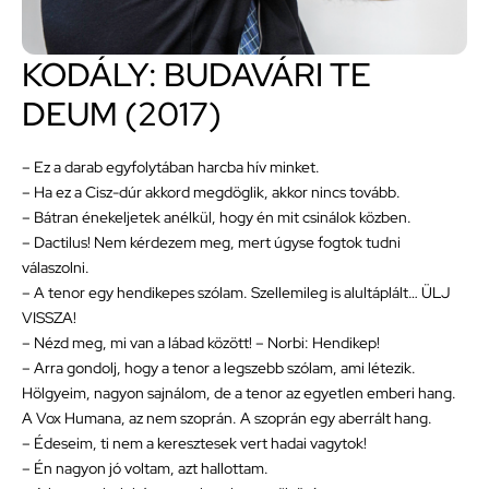
KODÁLY: BUDAVÁRI TE
DEUM (2017)
– Ez a darab egyfolytában harcba hív minket.
– Ha ez a Cisz-dúr akkord megdöglik, akkor nincs tovább.
– Bátran énekeljetek anélkül, hogy én mit csinálok közben.
– Dactilus! Nem kérdezem meg, mert úgyse fogtok tudni
válaszolni.
– A tenor egy hendikepes szólam. Szellemileg is alultáplált… ÜLJ
VISSZA!
– Nézd meg, mi van a lábad között! – Norbi: Hendikep!
– Arra gondolj, hogy a tenor a legszebb szólam, ami létezik.
Hölgyeim, nagyon sajnálom, de a tenor az egyetlen emberi hang.
A Vox Humana, az nem szoprán. A szoprán egy aberrált hang.
– Édeseim, ti nem a keresztesek vert hadai vagytok!
– Én nagyon jó voltam, azt hallottam.