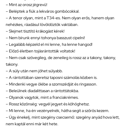
– Mint az orosz jégrevü!
– Beléptek a fiúk a lekváros gombócokkal.
– A tenor olyan, mint a T34-es. Nem olyan erős, hanem olyan
nehézkes, ráadásul lövöldöztök vaktában.
– Slejmet tisztító krákogást kérek!
– Nem bírunk ennyi tohonya basszust cipelni!
– Legalább képzeld el mi lenne, ha lenne hangod!
– Előző életben tojásrántották voltatok!
– Nem csak szövegileg, de zeneileg is rossz az a takony, takony,
takony.
– A súly után nem jöhet súlyabb.
– A rántottában szeretsz taposni számolás közben is.
– Mindenki vegye ölébe a szomszédját és ringasson.
– Beleülnek diadalittasan a rántottátokba.
– Olyanok vagytok, mint a franciakrémes.
– Rossz közönség: vegyél jegyet és köhöghetsz.
– Mi lenne, ha én vezényelnék, hátha segít a szőrös kezem.
– Úgy énekelj, mint szegény csecsemő: szegény anyád hova lett,
nem kaptál enni már két hete.