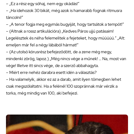
– „Ez a rész egy sóhaj, nem egy okádás!”
– „Ha idehozok 30 bikát, még azok is hamarabb fognak ritmusra
táncolni!”
– „A tenor fogja meg egymás bugyiját, hogy tartsátok a tempót!”
– (Altnak a rossz artikulációra) „Kedves Páros ujjú patásaim!
Legelésztek és néha felemelitek a fejeteket, hogy múúúúú.” „Alt:
emeljen már fel a négy lábából hármat!”
– (Az utolsó kórusrész befejeződött, de a zene még megy,
mindenki zörög, lapoz.) „Még nincs vége a műnek! … Na, most van
vége! Illetve itt sincs vége, de a szerző abbahagyta.
– Miért erre nehéz darabra esett idén a választás?
– Ha valamelyik, akkor ez az a darab, amit ilyen tömegben lehet
csak megszólaltatni. Ha a felénél 100 szopránnak már vérzik a
torka, még mindig van 100, aki befejezi.