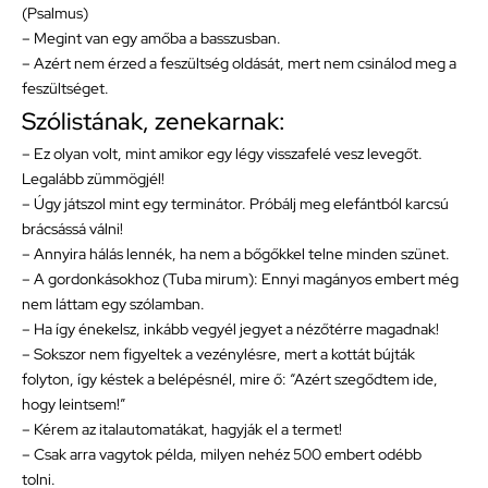
(Psalmus)
– Megint van egy amőba a basszusban.
– Azért nem érzed a feszültség oldását, mert nem csinálod meg a
feszültséget.
Szólistának, zenekarnak:
– Ez olyan volt, mint amikor egy légy visszafelé vesz levegőt.
Legalább zümmögjél!
– Úgy játszol mint egy terminátor. Próbálj meg elefántból karcsú
brácsássá válni!
– Annyira hálás lennék, ha nem a bőgőkkel telne minden szünet.
– A gordonkásokhoz (Tuba mirum): Ennyi magányos embert még
nem láttam egy szólamban.
– Ha így énekelsz, inkább vegyél jegyet a nézőtérre magadnak!
– Sokszor nem figyeltek a vezénylésre, mert a kottát bújták
folyton, így késtek a belépésnél, mire ő: “Azért szegődtem ide,
hogy leintsem!”
– Kérem az italautomatákat, hagyják el a termet!
– Csak arra vagytok példa, milyen nehéz 500 embert odébb
tolni.