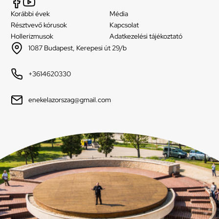
Korábbi évek
Média
Résztvevő kórusok
Kapcsolat
Hollerizmusok
Adatkezelési tájékoztató
1087 Budapest, Kerepesi út 29/b
+3614620330
enekelazorszag@gmail.com